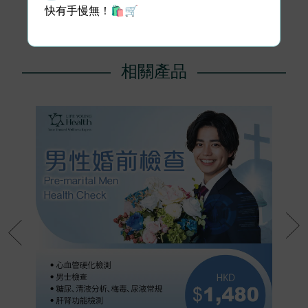
快有手慢無！🛍️🛒
1
相關產品