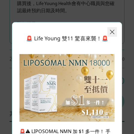
購買後，Life Young Health會有中心職員與您確
認最終預約日期及時間。
附加項目:
🚨 Life Young 雙11 驚喜來襲！🚨
乙型肝炎綜合健康檢查
人數：
1 位
$1,100
總額: HK$
1,100
加入購物車
其他用戶評論 (0)
🚨⚠️ LIPOSOMAL NMN 加 $1 多一件！ 手