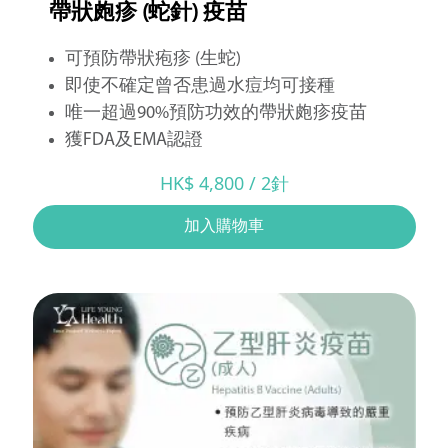
帶狀皰疹 (蛇針) 疫苗
可預防帶狀疱疹 (生蛇)
即使不確定曾否患過水痘均可接種
唯一超過90%預防功效的帶狀皰疹疫苗
獲FDA及EMA認證
HK$ 4,800 / 2針
加入購物車