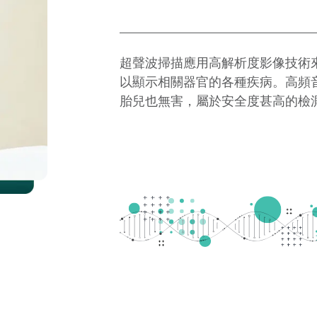
超聲波掃描應用高解析度影像技術
X光檢查對骨骼系統（即骨關節）
乳房造影有助婦女檢驗出乳房的健
以顯示相關器官的各種疾病。高頻
病變的檢查。懷孕婦女必須事前告
胎兒也無害，屬於安全度甚高的檢
合進行此項檢查。