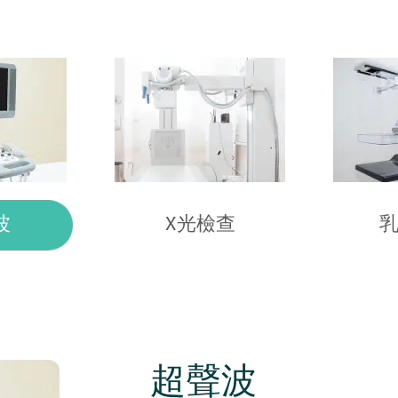
波
X光檢查
超聲波
X光檢查
乳房造影