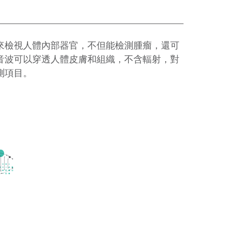
來檢視人體內部器官，不但能檢測腫瘤，還可
的病變尤其重要，亦適用於胸腹、頭部及四肢
康狀況、鈣化點或不規則邊緣的硬塊。
音波可以穿透人體皮膚和組織，不含輻射，對
知我們的醫務和前台的工作人員，確認是否適
測項目。