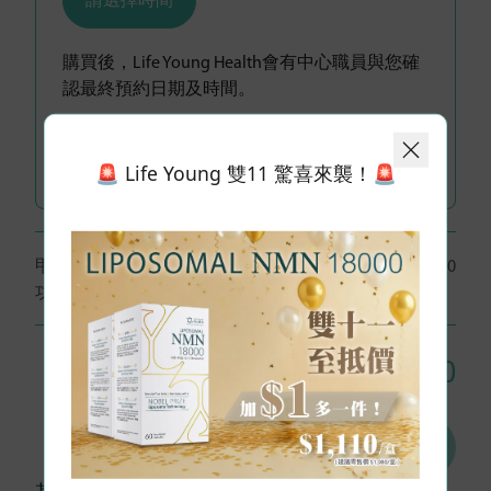
請選擇時間
購買後，Life Young Health會有中心職員與您確
認最終預約日期及時間。
附加項目:
🚨 Life Young 雙11 驚喜來襲！🚨
甲狀腺功能健康檢查 (超聲波 + 甲狀腺
人數：
$1,480
功能評估)
1 位
總額: HK$
1,480
加入購物車