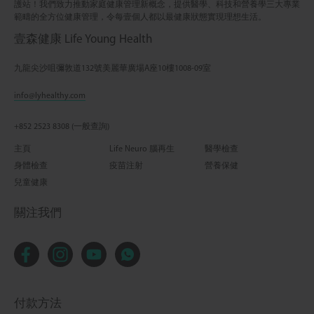
護站！我們致力推動家庭健康管理新概念，提供醫學、科技和營養學三大專業
範疇的全方位健康管理，令每壹個人都以最健康狀態實現理想生活。
壹森健康 Life Young Health
九龍尖沙咀彌敦道132號美麗華廣場A座10樓1008-09室
info@lyhealthy.com
+852 2523 8308 (一般查詢)
主頁
Life Neuro 腦再生
醫學檢查
身體檢查
疫苗注射
營養保健
兒童健康
關注我們
付款方法