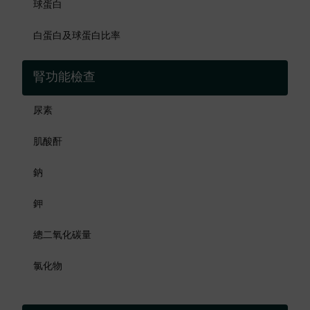
球蛋白
白蛋白及球蛋白比率
腎功能檢查
尿素
肌酸酐
鈉
鉀
總二氧化碳量
氯化物