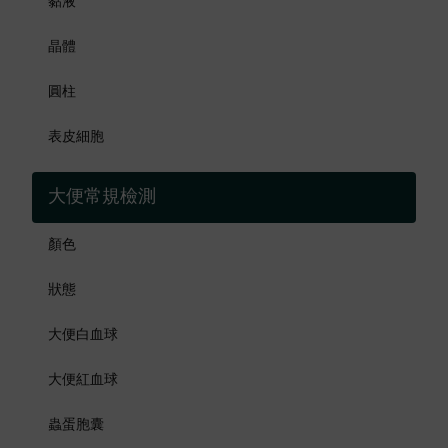
黏液
晶體
圓柱
表皮細胞
大便常規檢測
顏色
狀態
大便白血球
大便紅血球
蟲蛋胞囊