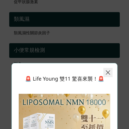
促甲狀腺激素
類風濕
類風濕性關節炎因子
小便常規檢測
顏色
🚨 Life Young 雙11 驚喜來襲！🚨
外觀
比重
酸鹼度
尿糖