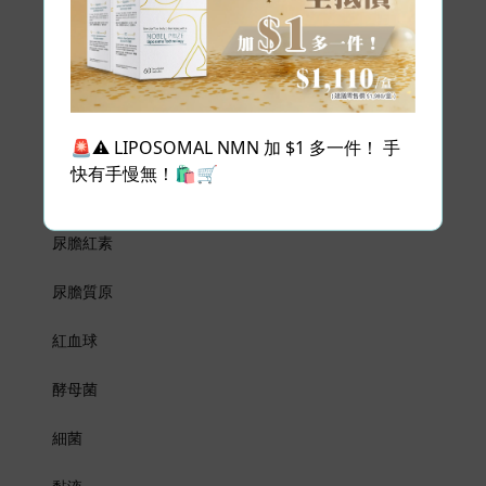
尿白蛋白
尿白血球
血尿
🚨⚠️ LIPOSOMAL NMN 加 $1 多一件！ 手
尿酮 (定性)
快有手慢無！🛍️🛒
尿亞硝酸鹽
尿膽紅素
尿膽質原
紅血球
酵母菌
細菌