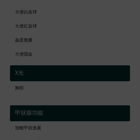
大便白血球
大便紅血球
蟲蛋胞囊
大便隱血
X光
胸部
甲狀腺功能
游離甲狀激素