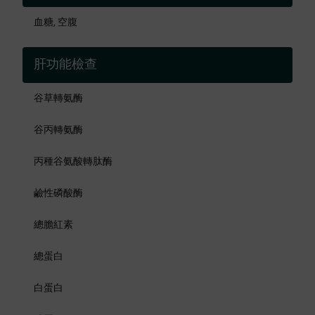
血糖, 空腹
肝功能檢查
谷草轉氨酶
谷丙轉氨酶
丙種谷氨酸轉肽酶
鹼性磷酸酶
總膽紅素
總蛋白
白蛋白