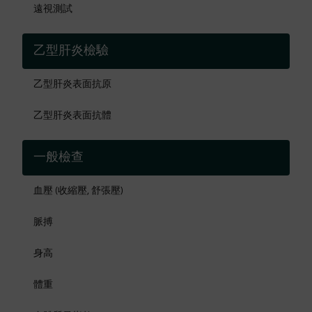
遠視測試
乙型肝炎檢驗
乙型肝炎表面抗原
乙型肝炎表面抗體
一般檢查
血壓 (收縮壓, 舒張壓)
脈搏
身高
體重