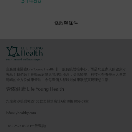
$1480
條款與條件
壹森健康醫療Life Young Health 非一般傳統體檢中心，而是您壹家人的健康守
護站！我們致力推動家庭健康管理新概念，提供醫學、科技和營養學三大專業
範疇的全方位健康管理，令每壹個人都以最健康狀態實現理想生活。
壹森健康 Life Young Health
九龍尖沙咀彌敦道132號美麗華廣場A座10樓1008-09室
info@lyhealthy.com
+852 2523 8308 (一般查詢)