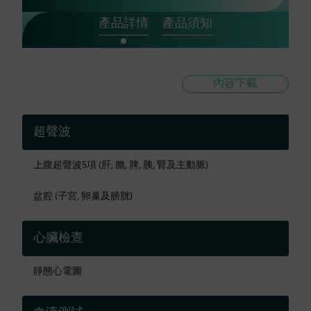
產品詳情
產品須知
內容下載
超聲波
上腹超聲波5項 (肝, 膽, 脾, 胰, 腎及主動脈)
盆腔 (子宮, 卵巢及膀胱)
心臟檢查
靜態心電圖