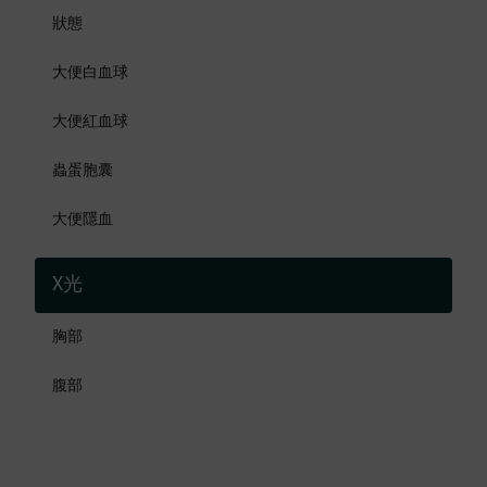
狀態
大便白血球
大便紅血球
蟲蛋胞囊
大便隱血
X光
胸部
腹部