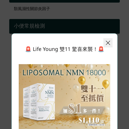
類風濕性關節炎因子
小便常規檢測
顏色
🚨 Life Young 雙11 驚喜來襲！🚨
外觀
比重
酸鹼度
尿糖
尿白蛋白
尿白血球