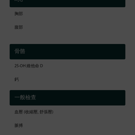
胸部
腹部
骨骼
25-OH 維他命 D
鈣
一般檢查
血壓 (收縮壓, 舒張壓)
脈搏