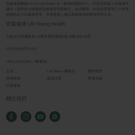
壹森健康醫療Life Young Health 非一般傳統體檢中心，而是您壹家人的健康守
護站！我們致力推動家庭健康管理新概念，提供醫學、科技和營養學三大專業
範疇的全方位健康管理，令每壹個人都以最健康狀態實現理想生活。
壹森健康 Life Young Health
九龍尖沙咀彌敦道132號美麗華廣場A座10樓1008-09室
info@lyhealthy.com
+852 2523 8308 (一般查詢)
主頁
Life Neuro 腦再生
醫學檢查
身體檢查
疫苗注射
營養保健
兒童健康
關注我們