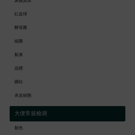
尿膽質原
紅血球
酵母菌
細菌
黏液
晶體
圓柱
表皮細胞
大便常規檢測
顏色