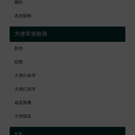
圓柱
表皮細胞
大便常規檢測
顏色
狀態
大便白血球
大便紅血球
蟲蛋胞囊
大便隱血
X光