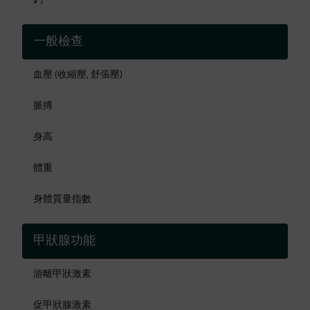
鈣
一般檢查
血壓 (收縮壓, 舒張壓)
脈搏
身高
體重
身體質量指數
甲狀腺功能
游離甲狀激素
促甲狀腺激素