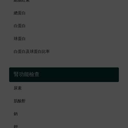
總膽紅素
總蛋白
白蛋白
球蛋白
白蛋白及球蛋白比率
腎功能檢查
尿素
肌酸酐
鈉
鉀