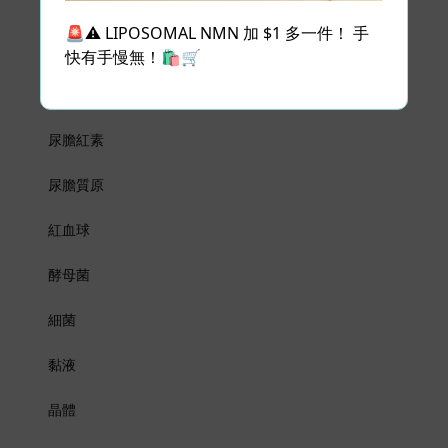
血尿
🚨⚠️ LIPOSOMAL NMN 加 $1 多一件！ 手
尿酮 (定性)
快有手慢無！🛍️🛒
尿亞硝酸鹽
尿膽紅素
尿膽質原
紅血球
酵母菌
細菌
黏液
晶體