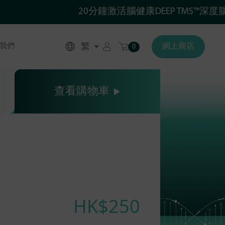
20分鐘激活腦健康DEEP TMS™深度腦磁
繁
我們
網上商店
0
查看購物車
HK$250