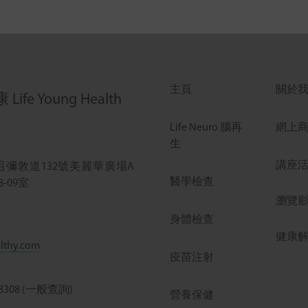
主頁
關於
ife Young Health
Life Neuro 腦再
網上
生
講座
咀彌敦道132號美麗華廣場A
醫學檢查
8-09室
瀏覽
身體檢查
健康
lthy.com
疫苗注射
3 8308 (一般查詢)
營養保健