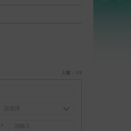
人數：
1
/3
請選擇
碼
*