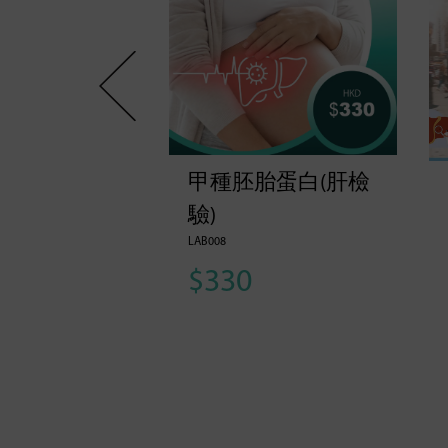
炎檢驗
甲種胚胎蛋白(肝檢
驗)
LAB008
$330