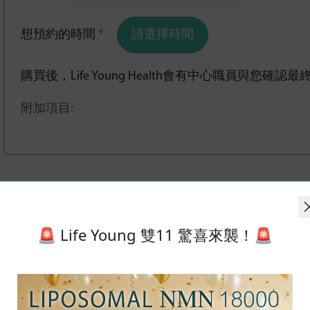
想預約的時間
*
請選擇時間
購買後，Life Young Health會有中心職員與您確
附加項目:
甲型肝炎檢驗
人數：
1 位
🚨 Life Young 雙11 驚喜來襲！🚨