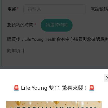
電郵
*
電話號
想預約的時間
*
請選擇時間
購買後，Life Young Health會有中心職員與您確
附加項目:
🚨 Life Young 雙11 驚喜來襲！🚨
小童基本身體檢查
人數：
1 位