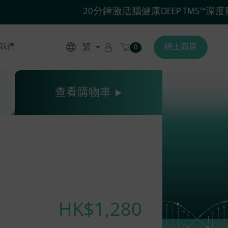
20分鐘激活腦健康DEEP TMS™深度腦
繁
我們
網上商店
0
查看購物車
HK$1,280