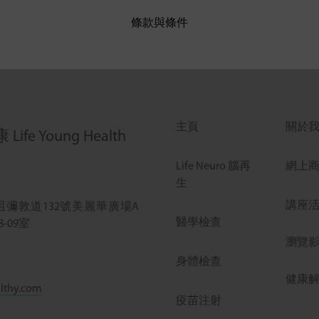
條款與條件
主頁
關於
ife Young Health
Life Neuro 腦再
網上
生
講座
咀彌敦道132號美麗華廣場A
醫學檢查
8-09室
瀏覽
身體檢查
健康
lthy.com
疫苗注射