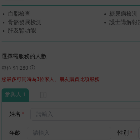
血脂檢查
糖尿病檢測
骨骼發展檢測
護士講解報
肝及腎功能
選擇需服務的人數
每位 $1,280
您最多可同時為3位家人、朋友購買此項服務
參與人 1
姓名
*
年齡
性別
*