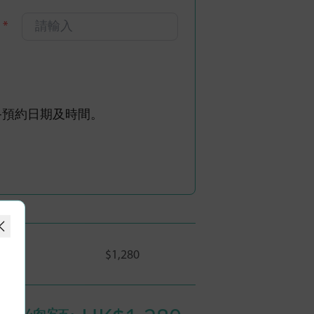
碼
*
認最終預約日期及時間。
$1,280