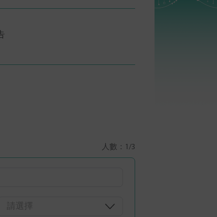
告
人數：
1
/3
請選擇