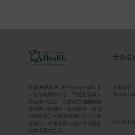
壹森健康 L
九龍尖沙
壹森健康醫療Life Young Health 非
座10樓100
一般傳統體檢中心，而是您壹家人
的健康守護站！我們致力推動家庭
健康管理新概念，提供醫學、科技
和營養學三大專業範疇的全方位健
info@lyhea
康管理，令每壹個人都以最健康狀
態實現理想生活。